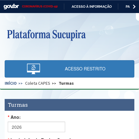
ACESSO À INFORMAÇÃO
PARTICI
CORONAVÍRUS (COVID-19)
Casa Civil
IR
PARA
O
Ministério da Justiça e Segurança Pública
CONTEÚDO
Ministério da Defesa
Ministério das Relações Exteriores
Ministério da Economia
ACESSO RESTRITO
Ministério da Infraestrutura
INÍCIO
Coleta CAPES
Turmas
Ministério da Agricultura, Pecuária e Abastecimento
Ministério da Educação
Turmas
Ministério da Cidadania
Ano:
Ministério da Saúde
Ministério de Minas e Energia