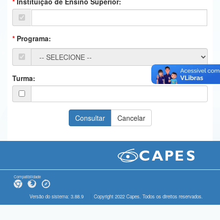
Instituição de Ensino Superior:
Ministério da Ciência, Tecnologia, Inovações e Comunicações
Ministério do Meio Ambiente
Programa:
Ministério do Turismo
Ministério do Desenvolvimento Regional
Turma:
Controladoria-Geral da União
Ministério da Mulher, da Família e dos Direitos Humanos
Secretaria-Geral
Secretaria de Governo
Gabinete de Segurança Institucional
Compatibilidade
Advocacia-Geral da União
Versão do sistema: 3.88.9
Copyright 2022 Capes. Todos os direitos reservados.
Banco Central do Brasil