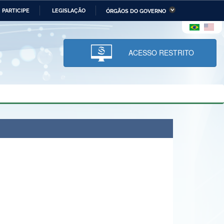
PARTICIPE
LEGISLAÇÃO
ÓRGÃOS DO GOVERNO
stério da Economia
Ministério da Infraestrutura
stério de Minas e Energia
Ministério da Ciência,
Tecnologia, Inovações e
ACESSO RESTRITO
Comunicações
tério da Mulher, da Família
Secretaria-Geral
s Direitos Humanos
lto