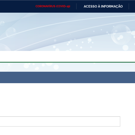
ACESSO À INFORMAÇÃO
CORONAVÍRUS (COVID-19)
Ministério da Defesa
Ministério das Relações
Mini
Exteriores
IR
PARA
O
CONTEÚDO
Ministério da Cidadania
Ministério da Saúde
Mini
Ministério do Desenvolvimento
Controladoria-Geral da União
Minis
Regional
e do
Advocacia-Geral da União
Banco Central do Brasil
Plana