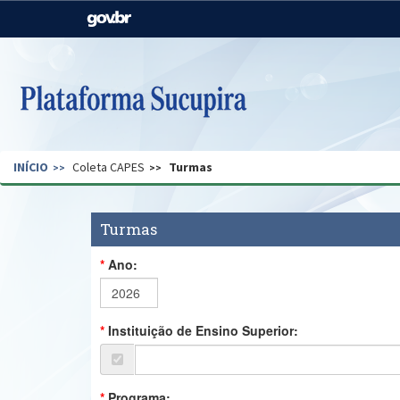
Casa Civil
Ministério da Justiça e
Segurança Pública
Ministério da Agricultura,
Ministério da Educação
Pecuária e Abastecimento
Ministério do Meio Ambiente
Ministério do Turismo
INÍCIO
Coleta CAPES
Turmas
Secretaria de Governo
Gabinete de Segurança
Institucional
Turmas
Ano:
Instituição de Ensino Superior:
Programa: