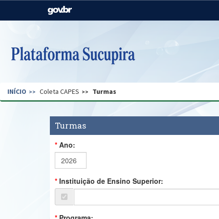
Casa Civil
Ministério da Justiça e
Segurança Pública
Ministério da Agricultura,
Ministério da Educação
Pecuária e Abastecimento
Ministério do Meio Ambiente
Ministério do Turismo
INÍCIO
Coleta CAPES
Turmas
Secretaria de Governo
Gabinete de Segurança
Institucional
Turmas
Ano:
Instituição de Ensino Superior:
Programa: