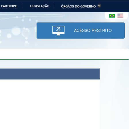
PARTICIPE
LEGISLAÇÃO
ÓRGÃOS DO GOVERNO
stério da Economia
Ministério da Infraestrutura
stério de Minas e Energia
Ministério da Ciência,
Tecnologia, Inovações e
ACESSO RESTRITO
Comunicações
tério da Mulher, da Família
Secretaria-Geral
s Direitos Humanos
lto