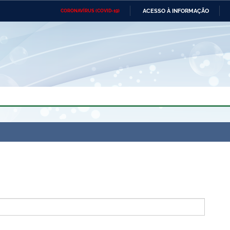
ACESSO À INFORMAÇÃO
CORONAVÍRUS (COVID-19)
Ministério da Defesa
Ministério das Relações
Mini
Exteriores
IR
PARA
O
CONTEÚDO
Ministério da Cidadania
Ministério da Saúde
Mini
Ministério do Desenvolvimento
Controladoria-Geral da União
Minis
Regional
e do
Advocacia-Geral da União
Banco Central do Brasil
Plana