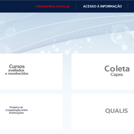
ACESSO À INFORMAÇÃO
CORONAVÍRUS (COVID-19)
Ministério da Defesa
Ministério das Relações
Mini
Exteriores
IR
PARA
O
Ministério da Cidadania
Ministério da Saúde
Mini
CONTEÚDO
Ministério do Desenvolvimento
Controladoria-Geral da União
Minis
Regional
e do
Advocacia-Geral da União
Banco Central do Brasil
Plana