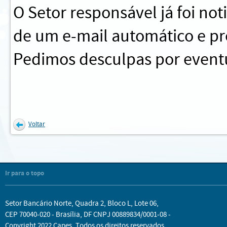
O Setor responsável já foi no
de um e-mail automático e pr
Pedimos desculpas por eventu
Voltar
Ir para o topo
Setor Bancário Norte, Quadra 2, Bloco L, Lote 06,
CEP 70040-020 - Brasília, DF CNPJ 00889834/0001-08 -
Copyright 2022 Capes. Todos os direitos reservados.