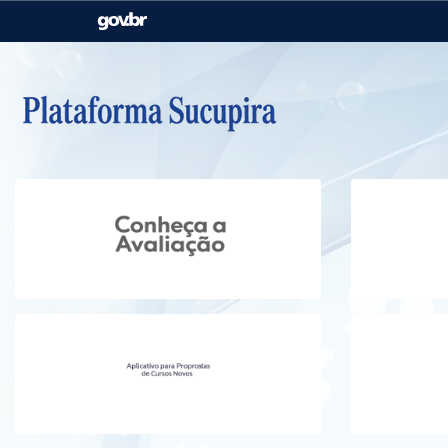
Casa Civil
Ministério da Justiça e
Segurança Pública
Ministério da Agricultura,
Ministério da Educação
Pecuária e Abastecimento
Ministério do Meio Ambiente
Ministério do Turismo
Secretaria de Governo
Gabinete de Segurança
Institucional