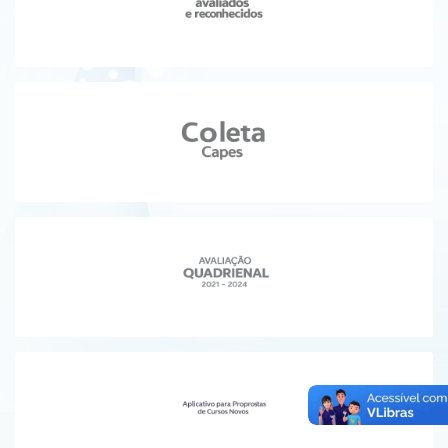
Ministério da Ciência, Tecnologia, Inovações e Comunicações
Ministério do Meio Ambiente
Ministério do Turismo
Ministério do Desenvolvimento Regional
Controladoria-Geral da União
Ministério da Mulher, da Família e dos Direitos Humanos
Secretaria-Geral
Secretaria de Governo
Gabinete de Segurança Institucional
Advocacia-Geral da União
Banco Central do Brasil