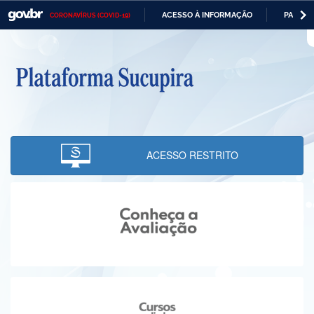
ACESSO À INFORMAÇÃO
PARTICI
CORONAVÍRUS (COVID-19)
Casa Civil
IR
PARA
Ministério da Justiça e Segurança Pública
O
CONTEÚDO
Ministério da Defesa
Ministério das Relações Exteriores
Ministério da Economia
ACESSO RESTRITO
Ministério da Infraestrutura
Ministério da Agricultura, Pecuária e Abastecimento
Ministério da Educação
Ministério da Cidadania
Ministério da Saúde
Ministério de Minas e Energia