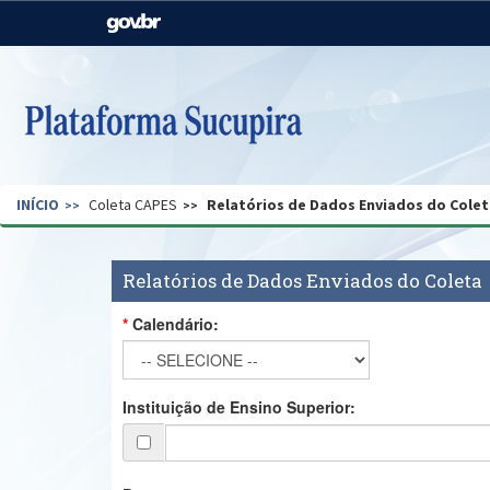
Casa Civil
Ministério da Justiça e
Segurança Pública
Ministério da Agricultura,
Ministério da Educação
Pecuária e Abastecimento
Ministério do Meio Ambiente
Ministério do Turismo
INÍCIO
Coleta CAPES
Relatórios de Dados Enviados do Colet
Secretaria de Governo
Gabinete de Segurança
Institucional
Relatórios de Dados Enviados do Coleta
Calendário:
Instituição de Ensino Superior: