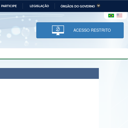
PARTICIPE
LEGISLAÇÃO
ÓRGÃOS DO GOVERNO
stério da Economia
Ministério da Infraestrutura
stério de Minas e Energia
Ministério da Ciência,
Tecnologia, Inovações e
ACESSO RESTRITO
Comunicações
tério da Mulher, da Família
Secretaria-Geral
s Direitos Humanos
lto