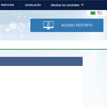
PARTICIPE
LEGISLAÇÃO
ÓRGÃOS DO GOVERNO
stério da Economia
Ministério da Infraestrutura
stério de Minas e Energia
Ministério da Ciência,
Tecnologia, Inovações e
ACESSO RESTRITO
Comunicações
tério da Mulher, da Família
Secretaria-Geral
s Direitos Humanos
lto