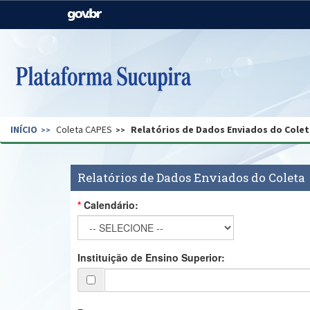
Casa Civil
Ministério da Justiça e
Segurança Pública
Ministério da Agricultura,
Ministério da Educação
Pecuária e Abastecimento
Ministério do Meio Ambiente
Ministério do Turismo
INÍCIO
Coleta CAPES
Relatórios de Dados Enviados do Colet
Secretaria de Governo
Gabinete de Segurança
Institucional
Relatórios de Dados Enviados do Coleta
Calendário:
Instituição de Ensino Superior: