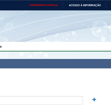
ACESSO À INFORMAÇÃO
CORONAVÍRUS (COVID-19)
Ministério da Defesa
Ministério das Relações
Mini
Exteriores
IR
PARA
O
CONTEÚDO
Ministério da Cidadania
Ministério da Saúde
Mini
Ministério do Desenvolvimento
Controladoria-Geral da União
Minis
Regional
e do
a
Advocacia-Geral da União
Banco Central do Brasil
Plana