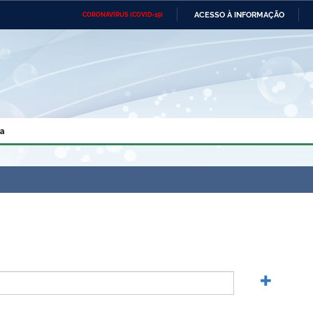
ACESSO À INFORMAÇÃO
CORONAVÍRUS (COVID-19)
Ministério da Defesa
Ministério das Relações
Mini
Exteriores
IR
PARA
O
CONTEÚDO
Ministério da Cidadania
Ministério da Saúde
Mini
Ministério do Desenvolvimento
Controladoria-Geral da União
Minis
Regional
e do
a
Advocacia-Geral da União
Banco Central do Brasil
Plana