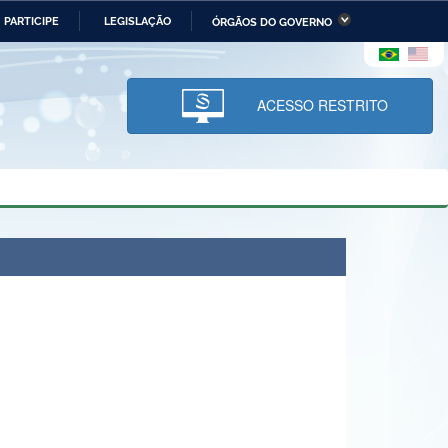
PARTICIPE
LEGISLAÇÃO
ÓRGÃOS DO GOVERNO
stério da Economia
Ministério da Infraestrutura
stério de Minas e Energia
Ministério da Ciência,
Tecnologia, Inovações e
ACESSO RESTRITO
Comunicações
tério da Mulher, da Família
Secretaria-Geral
s Direitos Humanos
lto