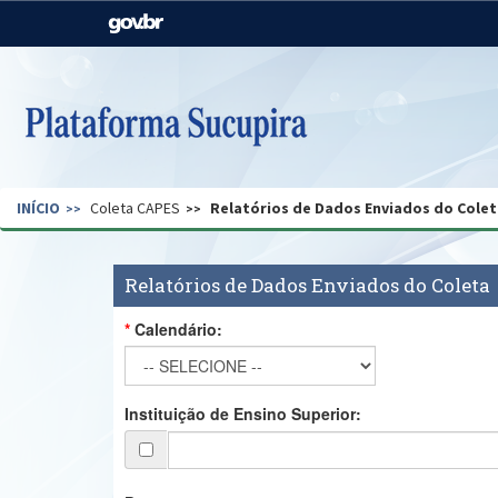
Casa Civil
Ministério da Justiça e
Segurança Pública
Ministério da Agricultura,
Ministério da Educação
Pecuária e Abastecimento
Ministério do Meio Ambiente
Ministério do Turismo
INÍCIO
Coleta CAPES
Relatórios de Dados Enviados do Colet
Secretaria de Governo
Gabinete de Segurança
Institucional
Relatórios de Dados Enviados do Coleta
Calendário:
Instituição de Ensino Superior: