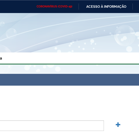
ACESSO À INFORMAÇÃO
CORONAVÍRUS (COVID-19)
Ministério da Defesa
Ministério das Relações
Mini
Exteriores
IR
PARA
O
CONTEÚDO
Ministério da Cidadania
Ministério da Saúde
Mini
Ministério do Desenvolvimento
Controladoria-Geral da União
Minis
Regional
e do
a
Advocacia-Geral da União
Banco Central do Brasil
Plana