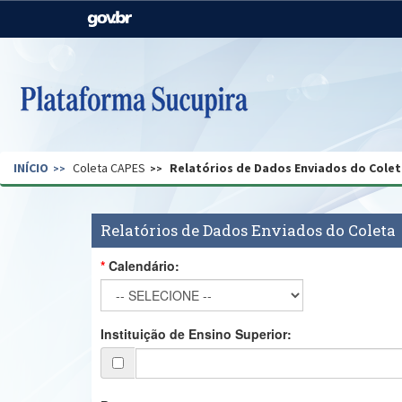
Casa Civil
Ministério da Justiça e
Segurança Pública
Ministério da Agricultura,
Ministério da Educação
Pecuária e Abastecimento
Ministério do Meio Ambiente
Ministério do Turismo
INÍCIO
Coleta CAPES
Relatórios de Dados Enviados do Colet
Secretaria de Governo
Gabinete de Segurança
Institucional
Relatórios de Dados Enviados do Coleta
Calendário:
Instituição de Ensino Superior: