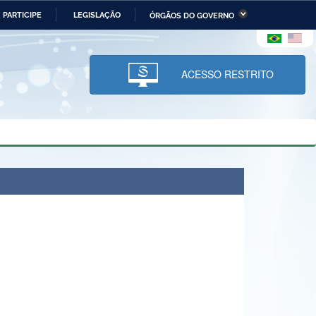
PARTICIPE
LEGISLAÇÃO
ÓRGÃOS DO GOVERNO
stério da Economia
Ministério da Infraestrutura
stério de Minas e Energia
Ministério da Ciência,
Tecnologia, Inovações e
ACESSO RESTRITO
Comunicações
tério da Mulher, da Família
Secretaria-Geral
s Direitos Humanos
lto