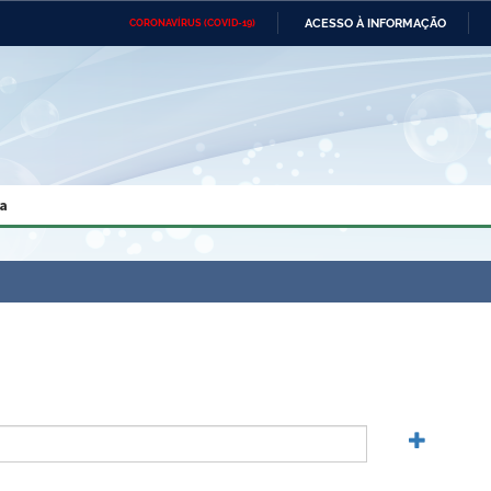
ACESSO À INFORMAÇÃO
CORONAVÍRUS (COVID-19)
Ministério da Defesa
Ministério das Relações
Mini
Exteriores
IR
PARA
O
CONTEÚDO
Ministério da Cidadania
Ministério da Saúde
Mini
Ministério do Desenvolvimento
Controladoria-Geral da União
Minis
Regional
e do
a
Advocacia-Geral da União
Banco Central do Brasil
Plana