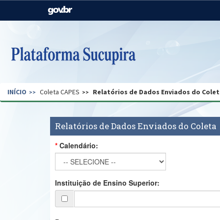
Casa Civil
Ministério da Justiça e
Segurança Pública
Ministério da Agricultura,
Ministério da Educação
Pecuária e Abastecimento
Ministério do Meio Ambiente
Ministério do Turismo
INÍCIO
Coleta CAPES
Relatórios de Dados Enviados do Colet
Secretaria de Governo
Gabinete de Segurança
Institucional
Relatórios de Dados Enviados do Coleta
Calendário:
Instituição de Ensino Superior: