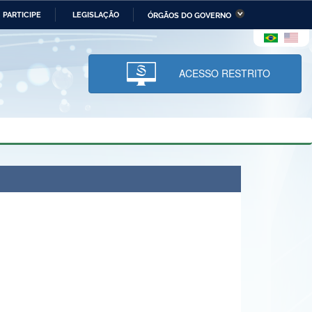
PARTICIPE
LEGISLAÇÃO
ÓRGÃOS DO GOVERNO
stério da Economia
Ministério da Infraestrutura
stério de Minas e Energia
Ministério da Ciência,
Tecnologia, Inovações e
ACESSO RESTRITO
Comunicações
tério da Mulher, da Família
Secretaria-Geral
s Direitos Humanos
lto