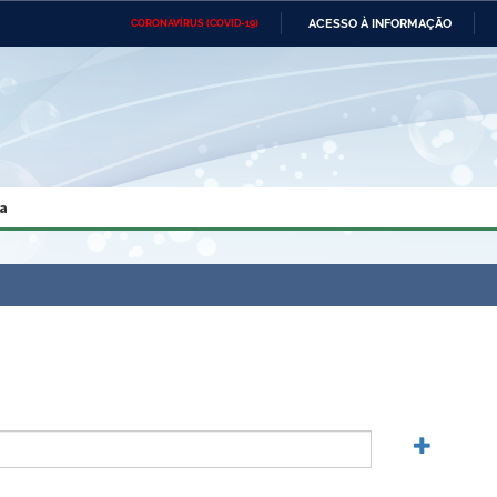
ACESSO À INFORMAÇÃO
CORONAVÍRUS (COVID-19)
Ministério da Defesa
Ministério das Relações
Mini
Exteriores
IR
PARA
O
CONTEÚDO
Ministério da Cidadania
Ministério da Saúde
Mini
Ministério do Desenvolvimento
Controladoria-Geral da União
Minis
Regional
e do
a
Advocacia-Geral da União
Banco Central do Brasil
Plana