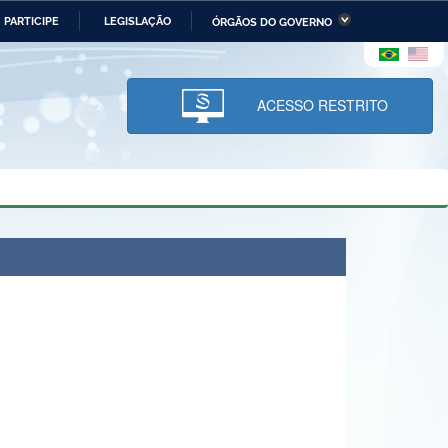
PARTICIPE
LEGISLAÇÃO
ÓRGÃOS DO GOVERNO
stério da Economia
Ministério da Infraestrutura
stério de Minas e Energia
Ministério da Ciência,
Tecnologia, Inovações e
ACESSO RESTRITO
Comunicações
tério da Mulher, da Família
Secretaria-Geral
s Direitos Humanos
lto