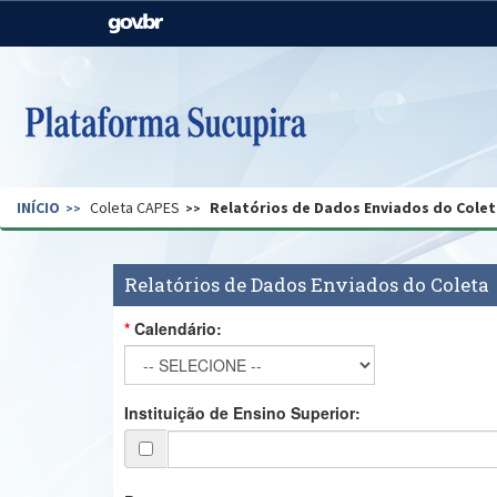
Casa Civil
Ministério da Justiça e
Segurança Pública
Ministério da Agricultura,
Ministério da Educação
Pecuária e Abastecimento
Ministério do Meio Ambiente
Ministério do Turismo
INÍCIO
Coleta CAPES
Relatórios de Dados Enviados do Colet
Secretaria de Governo
Gabinete de Segurança
Institucional
Relatórios de Dados Enviados do Coleta
Calendário:
Instituição de Ensino Superior: