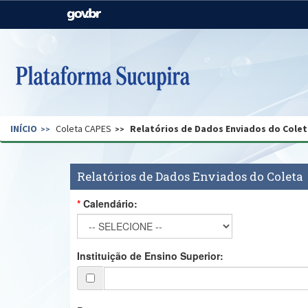
Casa Civil
Ministério da Justiça e
Segurança Pública
Ministério da Agricultura,
Ministério da Educação
Pecuária e Abastecimento
Ministério do Meio Ambiente
Ministério do Turismo
INÍCIO
Coleta CAPES
Relatórios de Dados Enviados do Colet
Secretaria de Governo
Gabinete de Segurança
Institucional
Relatórios de Dados Enviados do Coleta
Calendário:
Instituição de Ensino Superior: