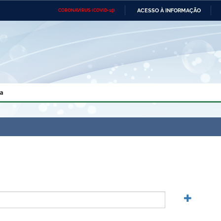
ACESSO À INFORMAÇÃO
CORONAVÍRUS (COVID-19)
Ministério da Defesa
Ministério das Relações
Mini
Exteriores
IR
PARA
O
CONTEÚDO
Ministério da Cidadania
Ministério da Saúde
Mini
Ministério do Desenvolvimento
Controladoria-Geral da União
Minis
Regional
e do
a
Advocacia-Geral da União
Banco Central do Brasil
Plana