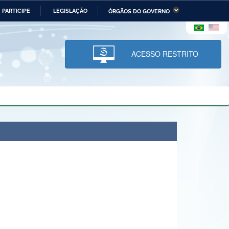
PARTICIPE
LEGISLAÇÃO
ÓRGÃOS DO GOVERNO
stério da Economia
Ministério da Infraestrutura
stério de Minas e Energia
Ministério da Ciência,
Tecnologia, Inovações e
ACESSO RESTRITO
Comunicações
tério da Mulher, da Família
Secretaria-Geral
s Direitos Humanos
lto