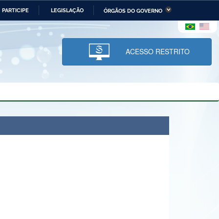
PARTICIPE
LEGISLAÇÃO
ÓRGÃOS DO GOVERNO
stério da Economia
Ministério da Infraestrutura
stério de Minas e Energia
Ministério da Ciência,
Tecnologia, Inovações e
ACESSO RESTRITO
Comunicações
tério da Mulher, da Família
Secretaria-Geral
s Direitos Humanos
lto