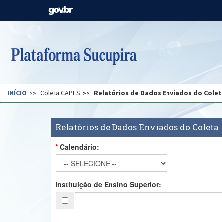
Casa Civil
Ministério da Justiça e
Segurança Pública
Ministério da Agricultura,
Ministério da Educação
Pecuária e Abastecimento
Ministério do Meio Ambiente
Ministério do Turismo
INÍCIO
Coleta CAPES
Relatórios de Dados Enviados do Colet
Secretaria de Governo
Gabinete de Segurança
Institucional
Relatórios de Dados Enviados do Coleta
Calendário:
Instituição de Ensino Superior: