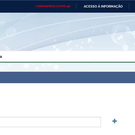
ACESSO À INFORMAÇÃO
CORONAVÍRUS (COVID-19)
Ministério da Defesa
Ministério das Relações
Mini
Exteriores
IR
PARA
O
CONTEÚDO
Ministério da Cidadania
Ministério da Saúde
Mini
Ministério do Desenvolvimento
Controladoria-Geral da União
Minis
Regional
e do
a
Advocacia-Geral da União
Banco Central do Brasil
Plana